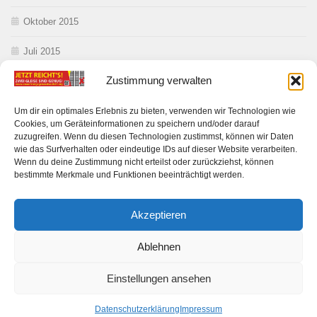
Oktober 2015
Juli 2015
Zustimmung verwalten
Juni 2015
Mai 2015
Um dir ein optimales Erlebnis zu bieten, verwenden wir Technologien wie
Cookies, um Geräteinformationen zu speichern und/oder darauf
zuzugreifen. Wenn du diesen Technologien zustimmst, können wir Daten
wie das Surfverhalten oder eindeutige IDs auf dieser Website verarbeiten.
Wenn du deine Zustimmung nicht erteilst oder zurückziehst, können
bestimmte Merkmale und Funktionen beeinträchtigt werden.
Akzeptieren
Anwohner gegen Ausbau DE 21 © 2026. Alle Rechte vorbehalten.
Ablehnen
Präsentiert von
- Entworfen mit dem
Hueman-Theme
Einstellungen ansehen
Datenschutzerklärung
Impressum