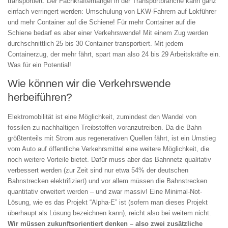
transportiert. Der Fachkräftemangel in der Transportbranche kann ganz
einfach verringert werden: Umschulung von LKW-Fahrern auf Lokführer
und mehr Container auf die Schiene! Für mehr Container auf die
Schiene bedarf es aber einer Verkehrswende! Mit einem Zug werden
durchschnittlich 25 bis 30 Container transportiert. Mit jedem
Containerzug, der mehr fährt, spart man also 24 bis 29 Arbeitskräfte ein.
Was für ein Potential!
Wie können wir die Verkehrswende
herbeiführen?
Elektromobilität ist eine Möglichkeit, zumindest den Wandel von
fossilen zu nachhaltigen Treibstoffen voranzutreiben. Da die Bahn
größtenteils mit Strom aus regenerativen Quellen fährt, ist ein Umstieg
vom Auto auf öffentliche Verkehrsmittel eine weitere Möglichkeit, die
noch weitere Vorteile bietet. Dafür muss aber das Bahnnetz qualitativ
verbessert werden (zur Zeit sind nur etwa 54% der deutschen
Bahnstrecken elektrifiziert) und vor allem müssen die Bahnstrecken
quantitativ erweitert werden – und zwar massiv! Eine Minimal-Not-
Lösung, wie es das Projekt “Alpha-E” ist (sofern man dieses Projekt
überhaupt als Lösung bezeichnen kann), reicht also bei weitem nicht.
Wir müssen zukunftsorientiert denken – also zwei zusätzliche