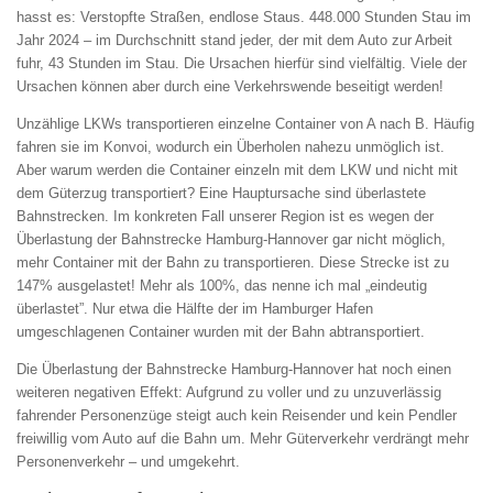
hasst es: Verstopfte Straßen, endlose Staus. 448.000 Stunden Stau im
Jahr 2024 – im Durchschnitt stand jeder, der mit dem Auto zur Arbeit
fuhr, 43 Stunden im Stau. Die Ursachen hierfür sind vielfältig. Viele der
Ursachen können aber durch eine Verkehrswende beseitigt werden!
Unzählige LKWs transportieren einzelne Container von A nach B. Häufig
fahren sie im Konvoi, wodurch ein Überholen nahezu unmöglich ist.
Aber warum werden die Container einzeln mit dem LKW und nicht mit
dem Güterzug transportiert? Eine Hauptursache sind überlastete
Bahnstrecken. Im konkreten Fall unserer Region ist es wegen der
Überlastung der Bahnstrecke Hamburg-Hannover gar nicht möglich,
mehr Container mit der Bahn zu transportieren. Diese Strecke ist zu
147% ausgelastet! Mehr als 100%, das nenne ich mal „eindeutig
überlastet”. Nur etwa die Hälfte der im Hamburger Hafen
umgeschlagenen Container wurden mit der Bahn abtransportiert.
Die Überlastung der Bahnstrecke Hamburg-Hannover hat noch einen
weiteren negativen Effekt: Aufgrund zu voller und zu unzuverlässig
fahrender Personenzüge steigt auch kein Reisender und kein Pendler
freiwillig vom Auto auf die Bahn um. Mehr Güterverkehr verdrängt mehr
Personenverkehr – und umgekehrt.