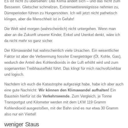
Es ist nicht zu übersehen: Das Klima ändert sich – und das nicht zum
Besseren. Gletscher schmelzen, Extremwetterereignisse nehmen zu,
Dürreperioden führen zu Hungersnöten. Ich will jetzt nicht pathetisch
klingen, aber die Menschheit ist in Gefahr!
Die Welt wird morgen (wahrscheinlich) nicht untergehen. Wenn man
aber an die Zukunft unserer Kinder, Enkel und Urenkel denkt, wäre ich
da nicht mehr so ganz sicher.
Der Klimawandel hat wahrscheinlich viele Ursachen. Ein wesentlicher
Faktor ist aber die Verbrennung fossiler Energieträger (Öl, Kohle, Gas),
wodurch der Anteil des Kohlendioxids in der Luft erhöht wird und zum
sogenannten Treibhauseffekt führt. Das klingt für mich nachvollziehbar
und logisch.
Nachdem ich euch die Katastrophe aufgezeigt habe, habe ich aber auch
eine gute Nachricht:
Wir können den Klimawandel aufhalten!
Ein
Baustein hierfür ist die
Verkehrswende
. Zum Vergleich, je Tonne
Transportgut und Kilometer werden mit dem LKW 119 Gramm
Kohlendioxid ausgestoßen, mit der Bahn sind es nur etwa 30 Gramm
also nur ein Viertel!
weniger Staus