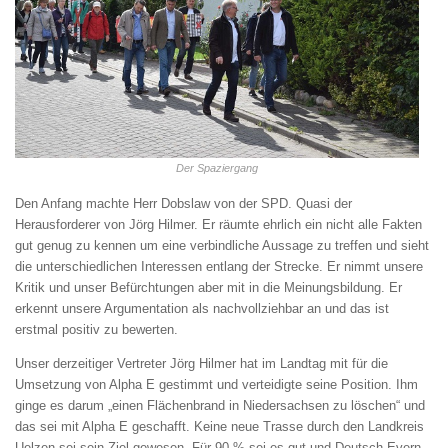
Der Spaziergang
Den Anfang machte Herr Dobslaw von der SPD. Quasi der
Herausforderer von Jörg Hilmer. Er räumte ehrlich ein nicht alle Fakten
gut genug zu kennen um eine verbindliche Aussage zu treffen und sieht
die unterschiedlichen Interessen entlang der Strecke. Er nimmt unsere
Kritik und unser Befürchtungen aber mit in die Meinungsbildung. Er
erkennt unsere Argumentation als nachvollziehbar an und das ist
erstmal positiv zu bewerten.
Unser derzeitiger Vertreter Jörg Hilmer hat im Landtag mit für die
Umsetzung von Alpha E gestimmt und verteidigte seine Position. Ihm
ginge es darum „einen Flächenbrand in Niedersachsen zu löschen“ und
das sei mit Alpha E geschafft. Keine neue Trasse durch den Landkreis
Uelzen sei sein Ziel gewesen. Für 90 % sei es gut und Deutsch Evern