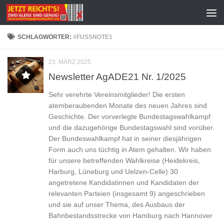
Zum Inhalt springen
SCHLAGWÖRTER:
#FUSSNOTE1
23. MÄRZ 2025
Newsletter AgADE21 Nr. 1/2025
Sehr verehrte Vereinsmitglieder! Die ersten
atemberaubenden Monate des neuen Jahres sind
Geschichte. Der vorverlegte Bundestagswahlkampf
und die dazugehörige Bundestagswahl sind vorüber.
Der Bundeswahlkampf hat in seiner diesjährigen
Form auch uns tüchtig in Atem gehalten. Wir haben
für unsere betreffenden Wahlkreise (Heidekreis,
Harburg, Lüneburg und Uelzen-Celle) 30
angetretene Kandidatinnen und Kandidaten der
relevanten Parteien (insgesamt 9) angeschrieben
und sie auf unser Thema, des Ausbaus der
Bahnbestandsstrecke von Hamburg nach Hannover