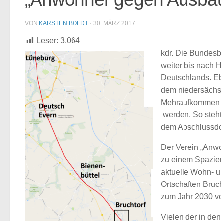
VON
KARSTEN BOLDT
·
30. MÄRZ 2017
Leser:
3.064
kdr. Die Bundes
weiter bis nach 
Deutschlands. Eb
dem niedersächsi
Mehraufkommen an
werden. So steh
dem Abschlussdo
Der Verein „Anw
zu einem Spazier
aktuelle Wohn- u
Ortschaften Bruc
zum Jahr 2030 vo
Vielen der in den