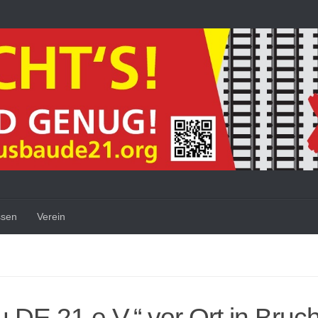
ssen
Verein
E 21 e.V.“ vor Ort in Bruch