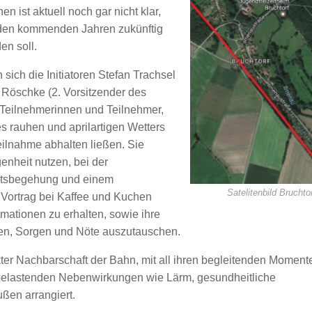
 ist aktuell noch gar nicht klar,
 den kommenden Jahren zukünftig
en soll.
 sich die Initiatoren Stefan Trachsel
 Röschke (2. Vorsitzender des
 Teilnehmerinnen und Teilnehmer,
nes rauhen und aprilartigen Wetters
eilnahme abhalten ließen. Sie
enheit nutzen, bei der
tsbegehung und einem
Satelitenbild Bruchtor
Vortrag bei Kaffee und Kuchen
mationen zu erhalten, sowie ihre
n, Sorgen und Nöte auszutauschen.
ekter Nachbarschaft der Bahn, mit all ihren begleitenden Moment
 belastenden Nebenwirkungen wie Lärm, gesundheitliche
ußen arrangiert.