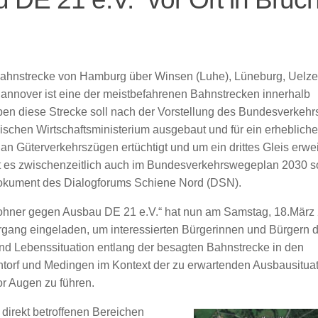
bahnstrecke von Hamburg über Winsen (Luhe), Lüneburg, Uelz
Hannover ist eine der meistbefahrenen Bahnstrecken innerhalb
en diese Strecke soll nach der Vorstellung des Bundesverkehr
schen Wirtschaftsministerium ausgebaut und für ein erheblich
 Güterverkehrszügen ertüchtigt und um ein drittes Gleis erwei
t es zwischenzeitlich auch im Bundesverkehrswegeplan 2030 
kument des Dialogforums Schiene Nord (DSN).
ohner gegen Ausbau DE 21 e.V.“ hat nun am Samstag, 18.März
gang eingeladen, um interessierten Bürgerinnen und Bürgern d
nd Lebenssituation entlang der besagten Bahnstrecke in den
htorf und Medingen im Kontext der zu erwartenden Ausbausituat
r Augen zu führen.
 direkt betroffenen Bereichen