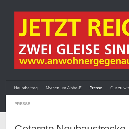
Zum Inhalt springen
Hauptbeitrag
Mythen um Alpha-E
Presse
Gut zu wi
PRESSE
Getarnte Neubaustrecke