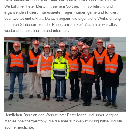
neue Aufsteller und vieles mehr. Nach reger Diskussion begann der
Werksführer Peter Menz mit seinem Vortrag, Filmvorführung und
ergänzenden Folien. Interessierte Fragen wurden gerne und fundiert
beantwortet und erklärt. Danach begann die eigentliche Werksführung
mit ihren Stationen „von der Rübe zum Zucker“. Auch hier war alles
wieder sehr anschaulich und informativ.
Herzlichen Dank an den Werksführer Peter Menz und unser Mitglied
Marlies Steinberg-Antony, die die Idee zur Werksführung hatte und sie
auch ermöglichte.