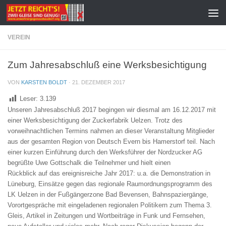
Zum Inhalt springen
VEREIN
Zum Jahresabschluß eine Werksbesichtigung
VON
KARSTEN BOLDT
·
21. DEZEMBER 2017
Leser:
3.139
Unseren Jahresabschluß 2017 begingen wir diesmal am 16.12.2017 mit
einer Werksbesichtigung der Zuckerfabrik Uelzen. Trotz des
vorweihnachtlichen Termins nahmen an dieser Veranstaltung Mitglieder
aus der gesamten Region von Deutsch Evern bis Hamerstorf teil. Nach
einer kurzen Einführung durch den Werksführer der Nordzucker AG
begrüßte Uwe Gottschalk die Teilnehmer und hielt einen
Rückblick auf das ereignisreiche Jahr 2017: u.a. die Demonstration in
Lüneburg, Einsätze gegen das regionale Raumordnungsprogramm des
LK Uelzen in der Fußgängerzone Bad Bevensen, Bahnspaziergänge,
Vorortgespräche mit eingeladenen regionalen Politikern zum Thema 3.
Gleis, Artikel in Zeitungen und Wortbeiträge in Funk und Fernsehen,