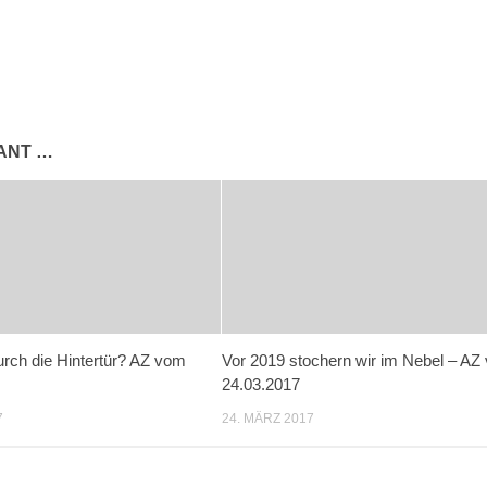
SANT …
durch die Hintertür? AZ vom
Vor 2019 stochern wir im Nebel – AZ
24.03.2017
7
24. MÄRZ 2017