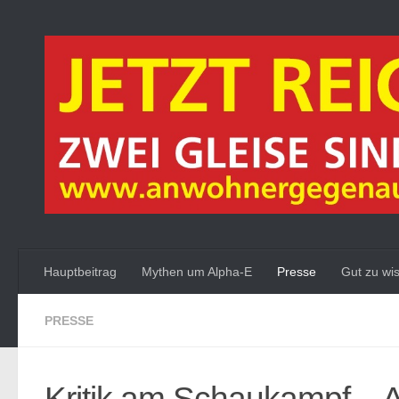
Zum Inhalt springen
Hauptbeitrag
Mythen um Alpha-E
Presse
Gut zu wi
PRESSE
Kritik am Schaukampf – 