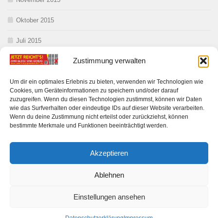
Oktober 2015
Juli 2015
Zustimmung verwalten
Juni 2015
Mai 2015
Um dir ein optimales Erlebnis zu bieten, verwenden wir Technologien wie
Cookies, um Geräteinformationen zu speichern und/oder darauf
zuzugreifen. Wenn du diesen Technologien zustimmst, können wir Daten
wie das Surfverhalten oder eindeutige IDs auf dieser Website verarbeiten.
Wenn du deine Zustimmung nicht erteilst oder zurückziehst, können
bestimmte Merkmale und Funktionen beeinträchtigt werden.
Akzeptieren
Anwohner gegen Ausbau DE 21 © 2026. Alle Rechte vorbehalten.
Ablehnen
Präsentiert von
- Entworfen mit dem
Hueman-Theme
Einstellungen ansehen