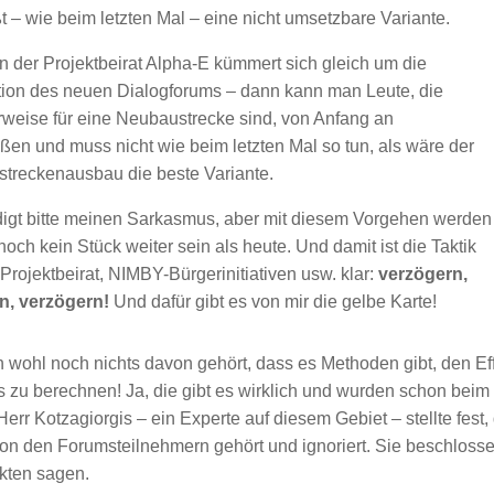
t – wie beim letzten Mal – eine nicht umsetzbare Variante.
 der Projektbeirat Alpha-E kümmert sich gleich um die
tion des neuen Dialogforums – dann kann man Leute, die
weise für eine Neubaustrecke sind, von Anfang an
ßen und muss nicht wie beim letzten Mal so tun, als wäre der
treckenausbau die beste Variante.
digt bitte meinen Sarkasmus, aber mit diesem Vorgehen werden
noch kein Stück weiter sein als heute. Und damit ist die Taktik
 Projektbeirat, NIMBY-Bürgerinitiativen usw. klar:
verzögern,
n, verzögern!
Und dafür gibt es von mir die gelbe Karte!
 wohl noch nichts davon gehört, dass es Methoden gibt, den Ef
u berechnen! Ja, die gibt es wirklich und wurden schon beim
r Kotzagiorgis – ein Experte auf diesem Gebiet – stellte fest,
von den Forumsteilnehmern gehört und ignoriert. Sie beschloss
kten sagen.