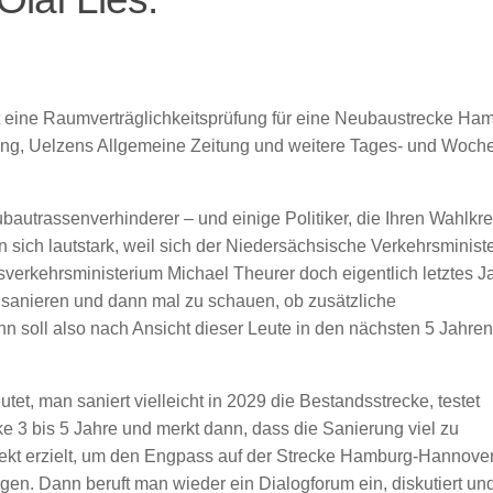
t eine Raumverträglichkeitsprüfung für eine Neubaustrecke Ha
g, Uelzens Allgemeine Zeitung und weitere Tages- und Woche
autrassenverhinderer – und einige Politiker, die Ihren Wahlkrei
ich lautstark, weil sich der Niedersächsische Verkehrsministe
verkehrsministerium Michael Theurer doch eigentlich letztes J
u sanieren und dann mal zu schauen, ob zusätzliche
n soll also nach Ansicht dieser Leute in den nächsten 5 Jahren
tet, man saniert vielleicht in 2029 die Bestandsstrecke, testet
ke 3 bis 5 Jahre und merkt dann, dass die Sanierung viel zu
ekt erzielt, um den Engpass auf der Strecke Hamburg-Hannove
igen. Dann beruft man wieder ein Dialogforum ein, diskutiert un