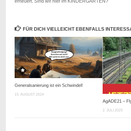
erneuert. Sind wir hier im KINDERGARTEN?
FÜR DICH VIELLEICHT EBENFALLS INTERES
Generalsanierung ist ein Schwindel!
15. AUGUST 2024
AgADE21 – Fl
2. JULI 2025