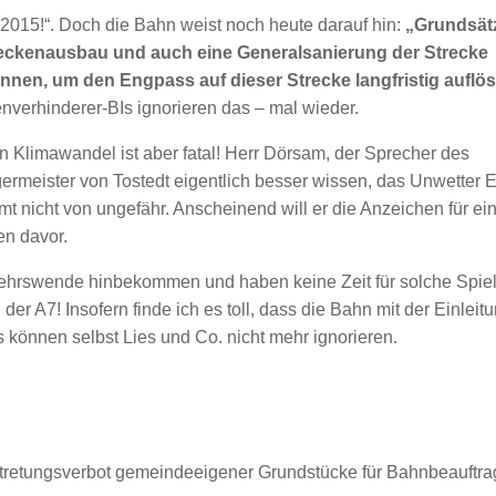
2015!“. Doch die Bahn weist noch heute darauf hin:
„Grundsätz
treckenausbau und auch eine Generalsanierung der Strecke
nnen, um den Engpass auf dieser Strecke langfristig auflö
nverhinderer-BIs ignorieren das – mal wieder.
en Klimawandel ist aber fatal! Herr Dörsam, der Sprecher des
ermeister von Tostedt eigentlich besser wissen, das Unwetter 
mt nicht von ungefähr. Anscheinend will er die Anzeichen für ei
en davor.
ehrswende hinbekommen und haben keine Zeit für solche Spie
r A7! Insofern finde ich es toll, dass die Bahn mit der Einleit
 können selbst Lies und Co. nicht mehr ignorieren.
tretungsverbot gemeindeeigener Grundstücke für Bahnbeauftra