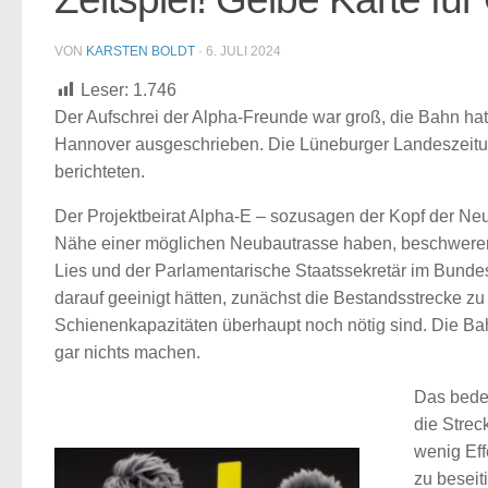
VON
KARSTEN BOLDT
·
6. JULI 2024
Leser:
1.746
Der Aufschrei der Alpha-Freunde war groß, die Bahn ha
Hannover ausgeschrieben. Die Lüneburger Landeszeitun
berichteten.
Der Projektbeirat Alpha-E – sozusagen der Kopf der Neub
Nähe einer möglichen Neubautrasse haben, beschweren s
Lies und der Parlamentarische Staatssekretär im Bundes
darauf geeinigt hätten, zunächst die Bestandsstrecke z
Schienenkapazitäten überhaupt noch nötig sind. Die Bah
gar nichts machen.
Das bedeu
die Strec
wenig Eff
zu beseit