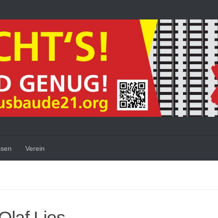
ssen
Verein
Olaf Lies.