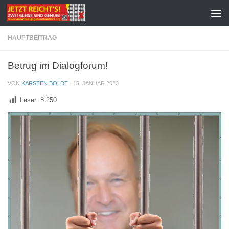
Zum Inhalt springen
HAUPTBEITRAG
Betrug im Dialogforum!
VON
KARSTEN BOLDT
·
15. JANUAR 2023
Leser:
8.250