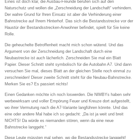
Eines ist doch klar, die Ausbau-Freunde berufen sich auf den
Naturschutz und wollen die „Zerschneidung der Landschaft“ verhindern.
Der wahre Grund für Ihren Einsatz ist aber die Verhinderung einer
Bahnstrecke auf Ihrem Hinterhof. Das sich die Bestandsstrecke vor der
Haustür der Bestandsstrecken-Anwohner befindet, spielt für Sie keine
Rolle.
Die geheuchelte Betroffenheit macht mich schon wütend. Und das
Argument von der Zerschneidung der Landschaft durch eine
Neubastrecke ist auch lächerlich. Zerschneiden Sie mal ein Blatt
Papier. Dieser Schnitt steht symbolisch für die Autobahn A7. Und dann
versuchen Sie mal, dieses Blatt an der gleichen Stelle noch einmal zu
zerschneiden! Dieser zweite Schnitt steht für die Neubau-Bahnstrecke.
Merken Sie es? Es passiert nichts!
Einen Gedanken möchte ich noch loswerden. Die NIMBYs haben sehr
werbewirksam und voller Empörung Feuer und Kreuze dort aufgestellt,
wo ihrer Vermutung nach die A7-Variante langführen könnte. Und das
eine oder andere Mal habe ich so gedacht: „Da ist ja weit und breit
NICHTS! Da würde es niemanden stören, wenn da eine neue
Bahnstrecke langgeht.“
Diese Leute müssten mal sehen, wo die Bestandsstrecke langgeht!