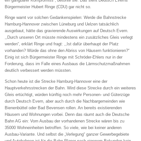
ein gangbarer Kompromiss“, betonte sie. Das sieht Deutsch Everns
Bürgermeister Hubert Ringe (CDU) gar nicht so.
Ringe warnt vor solchen Gedankenspielen: Werde die Bahnstrecke
Hamburg-Hannover zwischen Lüneburg und Uelzen tatsächlich
ausgebaut, hätte das gravierende Auswirkungen auf Deutsch Evern.
,,Durch unseren Ort müsste mindestens ein zusätzliches Gleis verlegt
werden“, erklärt Ringe und fragt: ,,Ist dafür überhaupt der Platz
vorhanden? Würde das ohne den Abriss von Häusern funktionieren?“
Einig ist sich Bürgermeister Ringe mit Schröder-Ehlers nur in der
Forderung, dass im Falle eines Ausbaus die Lärmschutzmaßnahmen
deutlich verbessert werden müssten.
Schon heute ist die Strecke Hamburg-Hannover eine der
Hauptverkehrsstrecken der Bahn. Wird diese Strecke durch ein weiteres
Gleis ertüchtigt, würden künftig noch mehr Personen- und Güterzüge
durch Deutsch Evern, aber auch durch die Nachbargemeinden wie
Bienenbüttel oder Bad Bevensen rollen. An bereits existierenden
Häusern und Wohnungen vorbei. Denn das räumt auch die Deutsche
Bahn AG ein: Vom Ausbau der vorhandenen Strecke wären bis zu
35000 Wohneinheiten betroffen. So viele, wie bei keiner anderen
Ausbau-Variante. Und selbst die „Verlegung“ ganzer Gewerbegebiete
und Autobahnen ist für die Bahn-Planer nach eigenem Bekunden kein