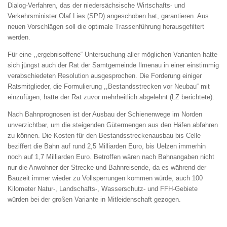
Dialog-Verfahren, das der niedersächsische Wirtschafts- und
Verkehrsminister Olaf Lies (SPD) angeschoben hat, garantieren. Aus
neuen Vorschlägen soll die optimale Trassenführung herausgefiltert
werden.
Für eine ,,ergebnisoffene“ Untersuchung aller möglichen Varianten hatte
sich jüngst auch der Rat der Samtgemeinde Ilmenau in einer einstimmig
verabschiedeten Resolution ausgesprochen. Die Forderung einiger
Ratsmitglieder, die Formulierung ,,Bestandsstrecken vor Neubau“ mit
einzufügen, hatte der Rat zuvor mehrheitlich abgelehnt (LZ berichtete).
Nach Bahnprognosen ist der Ausbau der Schienenwege im Norden
unverzichtbar, um die steigenden Gütermengen aus den Häfen abfahren
zu können. Die Kosten für den Bestandsstreckenausbau bis Celle
beziffert die Bahn auf rund 2,5 Milliarden Euro, bis Uelzen immerhin
noch auf 1,7 Milliarden Euro. Betroffen wären nach Bahnangaben nicht
nur die Anwohner der Strecke und Bahnreisende, da es während der
Bauzeit immer wieder zu Vollsperrungen kommen würde, auch 100
Kilometer Natur-, Landschafts-, Wasserschutz- und FFH-Gebiete
würden bei der großen Variante in Mitleidenschaft gezogen.