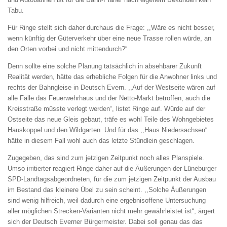
Tabu.
Für Ringe stellt sich daher durchaus die Frage: ,,Wäre es nicht besser,
wenn künftig der Güterverkehr über eine neue Trasse rollen würde, an
den Orten vorbei und nicht mittendurch?“
Denn sollte eine solche Planung tatsächlich in absehbarer Zukunft
Realität werden, hätte das erhebliche Folgen für die Anwohner links und
rechts der Bahngleise in Deutsch Evern. ,,Auf der Westseite wären auf
alle Fälle das Feuerwehrhaus und der Netto-Markt betroffen, auch die
Kreisstraße müsste verlegt werden“, listet Ringe auf. Würde auf der
Ostseite das neue Gleis gebaut, träfe es wohl Teile des Wohngebietes
Hauskoppel und den Wildgarten. Und für das ,,Haus Niedersachsen“
hätte in diesem Fall wohl auch das letzte Stündlein geschlagen.
Zugegeben, das sind zum jetzigen Zeitpunkt noch alles Planspiele.
Umso irritierter reagiert Ringe daher auf die Äußerungen der Lüneburger
SPD-Landtagsabgeordneten, für die zum jetzigen Zeitpunkt der Ausbau
im Bestand das kleinere Übel zu sein scheint. ,,Solche Äußerungen
sind wenig hilfreich, weil dadurch eine ergebnisoffene Untersuchung
aller möglichen Strecken-Varianten nicht mehr gewährleistet ist“, ärgert
sich der Deutsch Everner Bürgermeister. Dabei soll genau das das