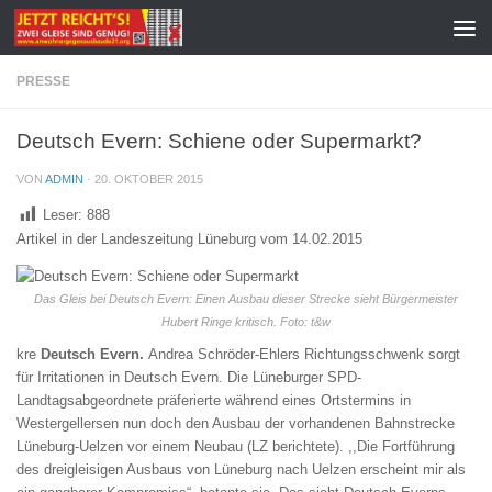
Zum Inhalt springen
PRESSE
Deutsch Evern: Schiene oder Supermarkt?
VON
ADMIN
·
20. OKTOBER 2015
Leser:
888
Artikel in der Landeszeitung Lüneburg vom 14.02.2015
Das Gleis bei Deutsch Evern: Einen Ausbau dieser Strecke sieht Bürgermeister
Hubert Ringe kritisch. Foto: t&w
kre
Deutsch Evern.
Andrea Schröder-Ehlers Richtungsschwenk sorgt
für Irritationen in Deutsch Evern. Die Lüneburger SPD-
Landtagsabgeordnete präferierte während eines Ortstermins in
Westergellersen nun doch den Ausbau der vorhandenen Bahnstrecke
Lüneburg-Uelzen vor einem Neubau (LZ berichtete). ,,Die Fortführung
des dreigleisigen Ausbaus von Lüneburg nach Uelzen erscheint mir als